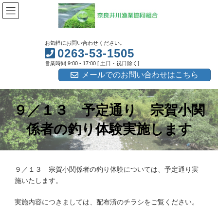
コ
ナ
ン
ビ
テ
ゲ
ン
ー
ツ
シ
お気軽にお問い合わせください。
へ
ョ
0263-53-1505
ス
ン
営業時間 9:00 - 17:00 [ 土日・祝日除く]
キ
に
ッ
移
メールでのお問い合わせはこちら
プ
動
９／１３ 予定通り 宗賀小関
係者の釣り体験実施します
９／１３ 宗賀小関係者の釣り体験については、予定通り実
施いたします。
実施内容につきましては、配布済のチラシをご覧ください。