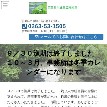
コ
ナ
ン
ビ
テ
ゲ
ン
ー
ツ
シ
お気軽にお問い合わせください。
へ
ョ
0263-53-1505
ス
ン
営業時間 9:00 - 17:00 [ 土日・祝日除く]
キ
に
ッ
移
メールでのお問い合わせはこちら
プ
動
９／３０漁期は終了しました
１０～３月、事務所は冬季カレ
ンダーになります
９／３０で漁期は終了しました。 釣り人や組合員の皆様に
支えられて、増殖事業が進められ、釣果の投稿も例年以上に
たくさんいただきました。 感謝しています。ありがとうご