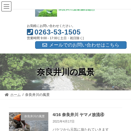
コ
ナ
ン
ビ
テ
ゲ
ン
ー
ツ
シ
お気軽にお問い合わせください。
へ
ョ
0263-53-1505
ス
ン
営業時間 9:00 - 17:00 [ 土日・祝日除く]
キ
に
ッ
移
メールでのお問い合わせはこちら
プ
動
奈良井川の風景
ホーム
奈良井川の風景
4/16 奈良井川 ヤマメ放流④
奈良井川の風景
2021年4月17日
バケツから元気に放たれていきます