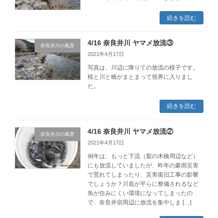
続きを読む
4/16 奈良井川 ヤマメ放流③
奈良井川の風景
2021年4月17日
写真は、川辺に降りての放流の様子です。
桜と川と橋がまとまって視界に入りまし
た。
続きを読む
4/16 奈良井川 ヤマメ放流②
奈良井川の風景
2021年4月17日
例年は、もっと下流（梨の木橋周辺など）
にも放流していましたが、昨年の豪雨災害
で荒れてしまったり、災害復旧工事の影響
でしょうか？川底が平らに整備されるなど
魚が住みにくい環境になってしまったの
で、奈良井宿周辺に放流を集中しま […]