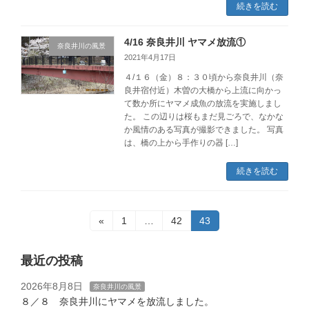
続きを読む
4/16 奈良井川 ヤマメ放流①
奈良井川の風景
2021年4月17日
４/１６（金）８：３０頃から奈良井川（奈
良井宿付近）木曽の大橋から上流に向かっ
て数か所にヤマメ成魚の放流を実施しまし
た。 この辺りは桜もまだ見ごろで、なかな
か風情のある写真が撮影できました。 写真
は、橋の上から手作りの器 […]
続きを読む
投
固
固
固
«
1
…
42
43
定
定
定
稿
ペ
ペ
ペ
ー
ー
ー
最近の投稿
ナ
ジ
ジ
ジ
2026年8月8日
ビ
奈良井川の風景
８／８ 奈良井川にヤマメを放流しました。