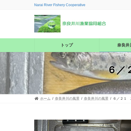
コ
ナ
Narai River Fishery Cooperative
ン
ビ
テ
ゲ
ン
ー
ツ
シ
へ
ョ
ス
ン
トップ
奈良井
キ
に
ッ
移
プ
動
６／
ホーム
奈良井川の風景
奈良井川の風景
６／２１ 