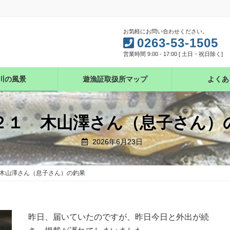
お気軽にお問い合わせください。
0263-53-1505
営業時間 9:00 - 17:00 [ 土日・祝日除く]
川の風景
遊漁証取扱所マップ
よくあ
２１ 木山澤さん（息子さん）
2026年6月23日
木山澤さん（息子さん）の釣果
昨日、届いていたのですが、昨日今日と外出が続