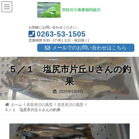
コ
ナ
ン
ビ
テ
ゲ
ン
ー
ツ
シ
お気軽にお問い合わせください。
へ
ョ
0263-53-1505
ス
ン
営業時間 9:00 - 17:00 [ 土日・祝日除く]
キ
に
ッ
移
メールでのお問い合わせはこちら
プ
動
５／１ 塩尻市片丘Ｕさんの釣
果
2025年5月3日
ホーム
奈良井川の風景
奈良井川の風景
５／１ 塩尻市片丘Ｕさんの釣果