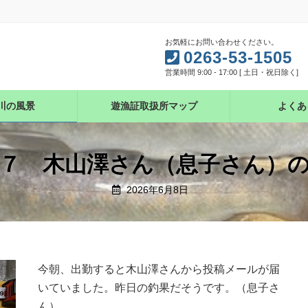
お気軽にお問い合わせください。
0263-53-1505
営業時間 9:00 - 17:00 [ 土日・祝日除く]
川の風景
遊漁証取扱所マップ
よくあ
７ 木山澤さん（息子さん）
2026年6月8日
今朝、出勤すると木山澤さんから投稿メールが届
いていました。昨日の釣果だそうです。（息子さ
ん）