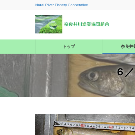
コ
ナ
Narai River Fishery Cooperative
ン
ビ
テ
ゲ
ン
ー
ツ
シ
へ
ョ
ス
ン
トップ
奈良井
キ
に
ッ
移
プ
動
６／